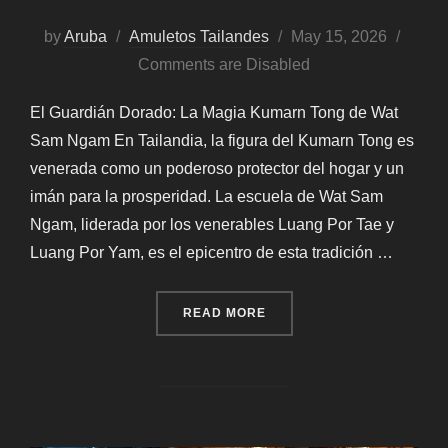
Posted
by
Aruba
Amuletos Tailandes
May 15, 2026
on
Comments are Disabled
El Guardián Dorado: La Magia Kumarn Tong de Wat
Sam Ngam En Tailandia, la figura del Kumarn Tong es
venerada como un poderoso protector del hogar y un
imán para la prosperidad. La escuela de Wat Sam
Ngam, liderada por los venerables Luang Por Tae y
Luang Por Yam, es el epicentro de esta tradición …
“EL GUARDIÁN DORADO –
READ MORE