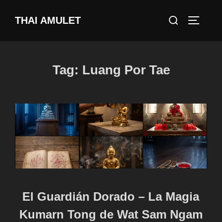
Skip
Search
THAI AMULET
to
TOGGLE
for:
content
Tag:
Luang Por Tae
El Guardián Dorado – La Magia
Kumarn Tong de Wat Sam Ngam