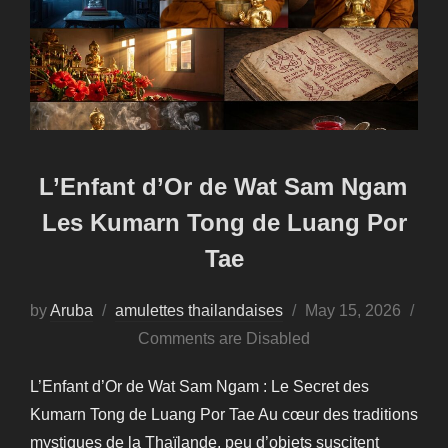
L’Enfant d’Or de Wat Sam Ngam
Les Kumarn Tong de Luang Por
Tae
Posted
by
Aruba
amulettes thailandaises
May 15, 2026
on
Comments are Disabled
L’Enfant d’Or de Wat Sam Ngam : Le Secret des
Kumarn Tong de Luang Por Tae Au cœur des traditions
mystiques de la Thaïlande, peu d’objets suscitent