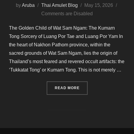
Posted
by
Aruba
Thai Amulet Blog
May 15, 2026
on
Comments are Disabled
The Golden Child of Wat Sam Ngam: The Kumarn
Tong Sorcery of Luang Por Tae and Luang Por Yam In
the heart of Nakhon Pathom province, within the
sacred grounds of Wat Sam Ngam, lies the origin of
Thailand’s most feared and revered occult artifacts: the
‘Tukkatat Tong’ or Kumarn Tong. This is not merely …
“THE GOLDEN CHILD OF W
READ MORE