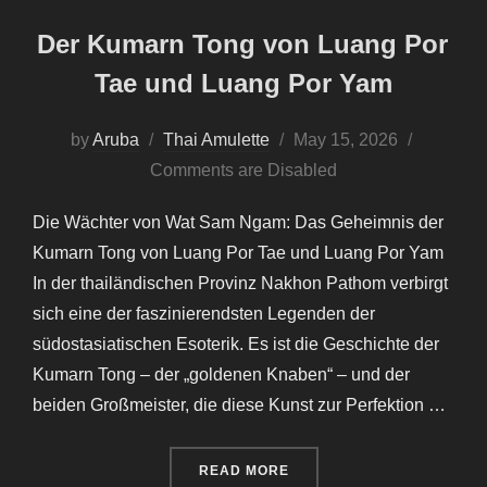
Der Kumarn Tong von Luang Por
Tae und Luang Por Yam
Posted
by
Aruba
Thai Amulette
May 15, 2026
on
Comments are Disabled
Die Wächter von Wat Sam Ngam: Das Geheimnis der
Kumarn Tong von Luang Por Tae und Luang Por Yam
In der thailändischen Provinz Nakhon Pathom verbirgt
sich eine der faszinierendsten Legenden der
südostasiatischen Esoterik. Es ist die Geschichte der
Kumarn Tong – der „goldenen Knaben“ – und der
beiden Großmeister, die diese Kunst zur Perfektion …
“DER KUMARN TONG VON 
READ MORE