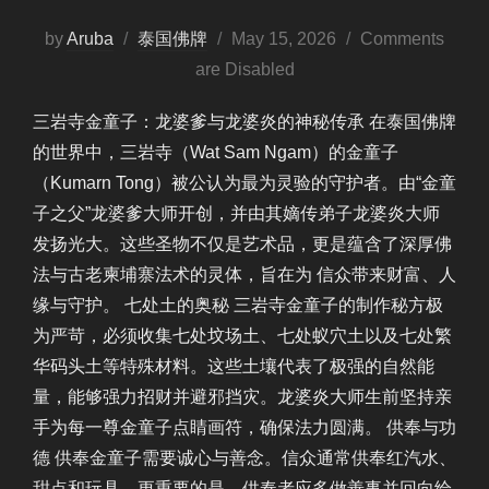
Posted
by
Aruba
泰国佛牌
May 15, 2026
Comments
on
are Disabled
三岩寺金童子：龙婆爹与龙婆炎的神秘传承 在泰国佛牌
的世界中，三岩寺（Wat Sam Ngam）的金童子
（Kumarn Tong）被公认为最为灵验的守护者。由“金童
子之父”龙婆爹大师开创，并由其嫡传弟子龙婆炎大师
发扬光大。这些圣物不仅是艺术品，更是蕴含了深厚佛
法与古老柬埔寨法术的灵体，旨在为 信众带来财富、人
缘与守护。 七处土的奥秘 三岩寺金童子的制作秘方极
为严苛，必须收集七处坟场土、七处蚁穴土以及七处繁
华码头土等特殊材料。这些土壤代表了极强的自然能
量，能够强力招财并避邪挡灾。龙婆炎大师生前坚持亲
手为每一尊金童子点睛画符，确保法力圆满。 供奉与功
德 供奉金童子需要诚心与善念。信众通常供奉红汽水、
甜点和玩具。更重要的是，供奉者应多做善事并回向给