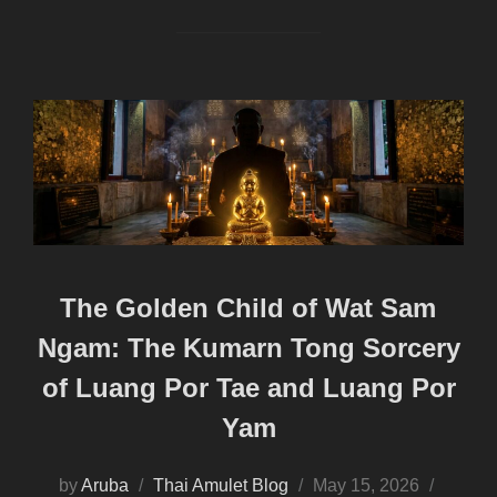
The Golden Child of Wat Sam
Ngam: The Kumarn Tong Sorcery
of Luang Por Tae and Luang Por
Yam
Posted
by
Aruba
Thai Amulet Blog
May 15, 2026