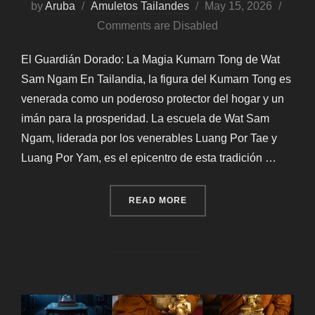
Posted
by
Aruba
Amuletos Tailandes
May 15, 2026
on
Comments are Disabled
El Guardián Dorado: La Magia Kumarn Tong de Wat
Sam Ngam En Tailandia, la figura del Kumarn Tong es
venerada como un poderoso protector del hogar y un
imán para la prosperidad. La escuela de Wat Sam
Ngam, liderada por los venerables Luang Por Tae y
Luang Por Yam, es el epicentro de esta tradición …
“EL GUARDIÁN DORADO –
READ MORE