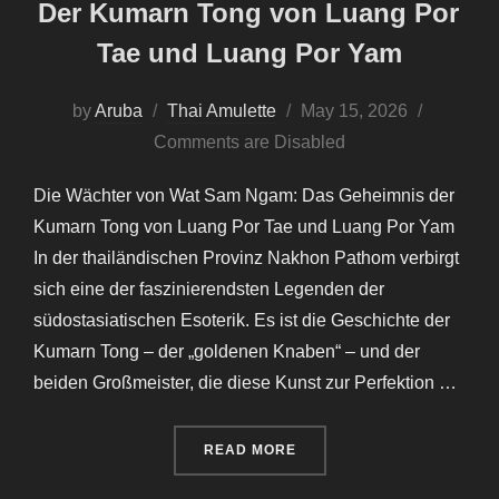
Der Kumarn Tong von Luang Por
Tae und Luang Por Yam
Posted
by
Aruba
Thai Amulette
May 15, 2026
on
Comments are Disabled
Die Wächter von Wat Sam Ngam: Das Geheimnis der
Kumarn Tong von Luang Por Tae und Luang Por Yam
In der thailändischen Provinz Nakhon Pathom verbirgt
sich eine der faszinierendsten Legenden der
südostasiatischen Esoterik. Es ist die Geschichte der
Kumarn Tong – der „goldenen Knaben“ – und der
beiden Großmeister, die diese Kunst zur Perfektion …
“DER KUMARN TONG VON 
READ MORE