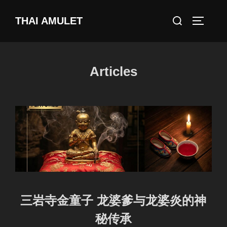
Skip
Search
THAI AMULET
to
TOGGLE
for:
content
Articles
三岩寺金童子 龙婆爹与龙婆炎的神
秘传承