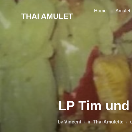
Skip
Home
Amulet
to
THAI AMULET
content
LP Tim und 
by
Vincent
in
Thai Amulette