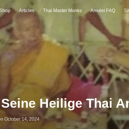
 Shop
Articles
Thai Master Monks
Amulet FAQ
Si
Seine Heilige Thai A
Posted
on
October 14, 2024
on