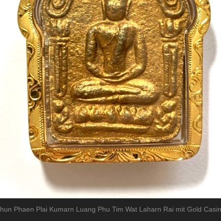
hun Phaen Plai Kumarn Luang Phu Tim Wat Laharn Rai mit Gold Casi