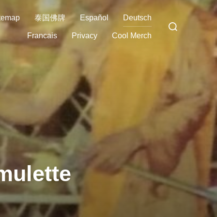
temap
泰国佛牌
Español
Deutsch
Search
for:
Francais
Privacy
Cool Merch
mulette