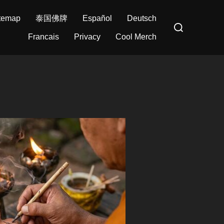
temap
泰国佛牌
Español
Deutsch
Search
for:
Francais
Privacy
Cool Merch