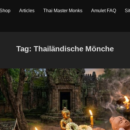
 Shop
Articles
Thai Master Monks
Amulet FAQ
Si
Tag:
Thailändische Mönche