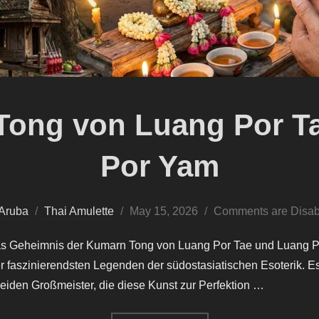
Tong von Luang Por T
Por Yam
Posted
Aruba
Thai Amulette
May 15, 2026
Comments are Disab
on
 Geheimnis der Kumarn Tong von Luang Por Tae und Luang Por
r faszinierendsten Legenden der südostasiatischen Esoterik. E
eiden Großmeister, die diese Kunst zur Perfektion …