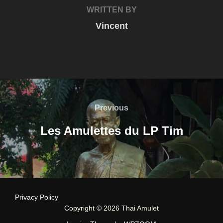
WRITTEN BY
Vincent
Post
navigation
Previous
Previous
Les Amulettes du LP Tim
Privacy Policy
Copyright © 2026 Thai Amulet