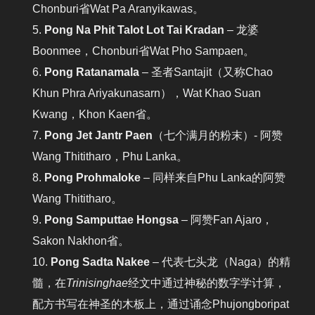
Chonburi省Wat Pa Aranyikawas。
Pong Na Phit Talot Lot Tai Kradan
– 龙婆
Boonmee，Chonburi省Wat Pho Sampaen。
Pong Ratanamala
– 圣者Santajit（又称Chao
Khun Phra Ariyakunasarn），Wat Khao Suan
Kwang，Khon Kaen省。
Pong Jet Jantr Paen
（七个满月的粉末）- 阿赞
Wang Thititharo，Phu Lanka。
Pong Prohmaloke
– 同样来自Phu Lanka的阿赞
Wang Thititharo。
Pong Samputtae Hongsa
– 阿赞Fan Ajaro，
Sakon Nakhon省。
Pong Sadta Nakee
– 代表七头龙（Naga）的精
髓，在
Trinisinghae
经文中通过神秘的数字学计算，
配方书写在神圣的木板上，通过诵念Phujongboripat