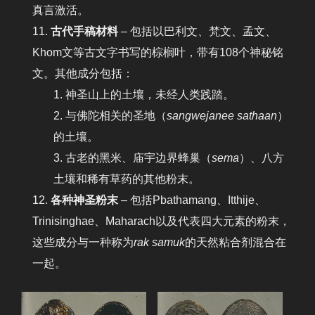
真言激活。
古代手稿材料
– 包括以巴利文、梵文、孟文、
Khom文等古文字书写的棕榈叶，带有108个神秘铭
文。其他成分包括：
神圣山上的土壤，未经人类践踏。
与佛陀相关的圣地（
sangwejanee sathaan
）
的土壤。
古老的黑米、庙宇边界蜂巢（
sema
）、八方
土壤和稀有草药的其他粉末。
各种神圣粉末
– 包括Pbathamang、Itthije、
Trinisinghae、Maharach以及代表四大元素的粉末，
这些成分与一种称为
rak samuk
的天然粘合剂混合在
一起。