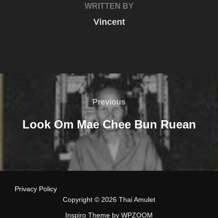
WRITTEN BY
Vincent
Post
navigation
Previous
Previous
Look Om Mae Chee Bun Ruean
Privacy Policy
Copyright © 2026 Thai Amulet
Inspiro Theme
by
WPZOOM