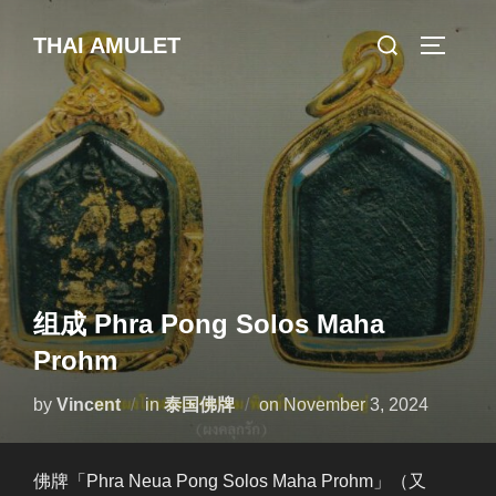
Skip
Search
THAI AMULET
to
TOGGLE
for:
content
组成 Phra Pong Solos Maha
Prohm
Posted
by
Vincent
in
泰国佛牌
on
November 3, 2024
on
佛牌「Phra Neua Pong Solos Maha Prohm」（又