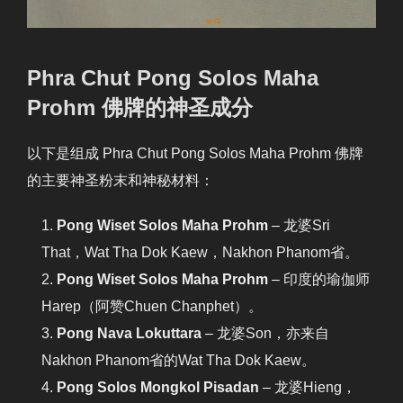
Phra Chut Pong Solos Maha
Prohm 佛牌的神圣成分
以下是组成 Phra Chut Pong Solos Maha Prohm 佛牌
的主要神圣粉末和神秘材料：
Pong Wiset Solos Maha Prohm
– 龙婆Sri
That，Wat Tha Dok Kaew，Nakhon Phanom省。
Pong Wiset Solos Maha Prohm
– 印度的瑜伽师
Harep（阿赞Chuen Chanphet）。
Pong Nava Lokuttara
– 龙婆Son，亦来自
Nakhon Phanom省的Wat Tha Dok Kaew。
Pong Solos Mongkol Pisadan
– 龙婆Hieng，